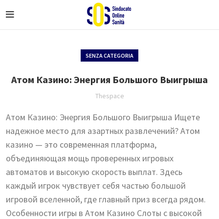
SENZA CATEGORIA
Атом Казино: Энергия Большого Выигрыша
Thespace
Атом Казино: Энергия Большого Выигрыша Ищете
надежное место для азартных развлечений? Атом
казино — это современная платформа,
объединяющая мощь проверенных игровых
автоматов и высокую скорость выплат. Здесь
каждый игрок чувствует себя частью большой
игровой вселенной, где главный приз всегда рядом.
Особенности игры в Атом Казино Слоты с высокой