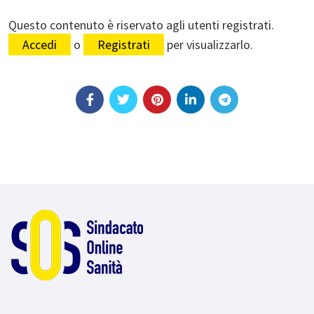
Questo contenuto è riservato agli utenti registrati.
Accedi
o
Registrati
per visualizzarlo.