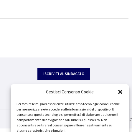
ISCRIVITI AL SINDACATO
Gestisci Consenso Cookie
Per fornire le migliori esperienze, utilizziamo tecnologie come i cookie
per memorizzare e/o accedere alle informazioni del dispositivo. Il
consenso a queste tecnologie ci permetterà di elaborare dati come il
TERMINI E CONDIZIONI
|
COOKIE
|
PRIVAC
comportamento di navigazione o ID unici su questo sito. Non
acconsentire o ritirare il consenso può influire negativamente su
alcune caratteristiche e funzioni.