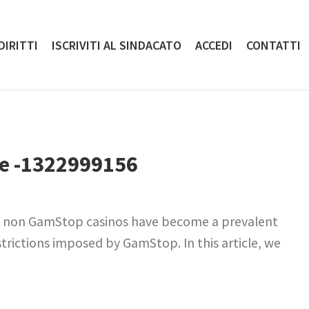
DIRITTI
ISCRIVITI AL SINDACATO
ACCEDI
CONTATTI
de -1322999156
es, non GamStop casinos have become a prevalent
trictions imposed by GamStop. In this article, we