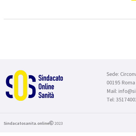
Sede: Circonv
00195 Roma
Mail: info@s
Tel: 3517400
Sindacatosanita.online
2023