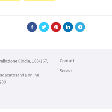
Contatti
allazione Clodia, 163/167,
Servizi
indacatosanita.online
239