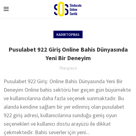
KADIRTOPBAS
Pusulabet 922 Giriş Online Bahis Dünyasında
Yeni Bir Deneyim
Thespace
Pusulabet 922 Giriş: Online Bahis Dünyasında Yeni Bir
Deneyim Online bahis sektörü her geçen gün büyümekte
ve kullanıcılarına daha fazla seçenek sunmaktadır. Bu
alanda kendine sağlam bir yer edinmiş olan pusulabet
922 giriş adresi, kullanıcılarına sunduğu geniş oyun
seçenekleri ve kullanıcı dostu arayüzü ile dikkat
çekmektedir. Bahis severler için yeni...