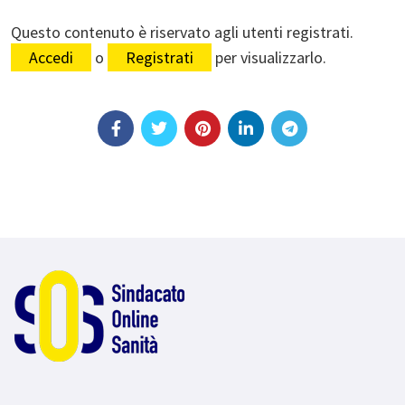
Questo contenuto è riservato agli utenti registrati.
Accedi
o
Registrati
per visualizzarlo.