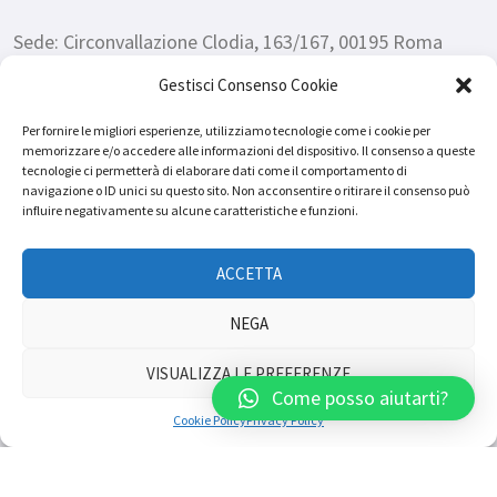
Sede: Circonvallazione Clodia, 163/167, 00195 Roma
Mail: info@sindacatosanita.online
Gestisci Consenso Cookie
Tel: 3517400239
Per fornire le migliori esperienze, utilizziamo tecnologie come i cookie per
memorizzare e/o accedere alle informazioni del dispositivo. Il consenso a queste
tecnologie ci permetterà di elaborare dati come il comportamento di
navigazione o ID unici su questo sito. Non acconsentire o ritirare il consenso può
Contatti
influire negativamente su alcune caratteristiche e funzioni.
Servizi
ACCETTA
NEGA
ISCRIVITI AL SINDACATO
VISUALIZZA LE PREFERENZE
Come posso aiutarti?
Cookie Policy
Privacy Policy
Sindacatosanita.online
2023